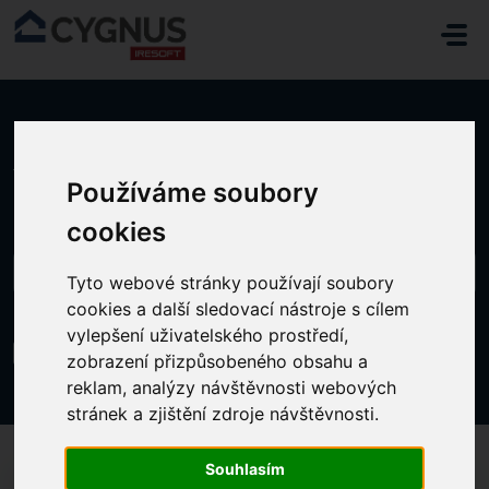
Přeskočit na hlavní obsah
Domů
...
JAK UPRAVOVAT EXISTUJÍCÍ SKLADY
Používáme soubory
cookies
Tyto webové stránky používají soubory
cookies a další sledovací nástroje s cílem
vylepšení uživatelského prostředí,
JAK UPRAVOVAT EXISTUJÍCÍ SKLADY
zobrazení přizpůsobeného obsahu a
Změněno dne Út, 18 Říjen, 2022 v 1:53 ODPOLEDNE
reklam, analýzy návštěvnosti webových
stránek a zjištění zdroje návštěvnosti.
Souhlasím