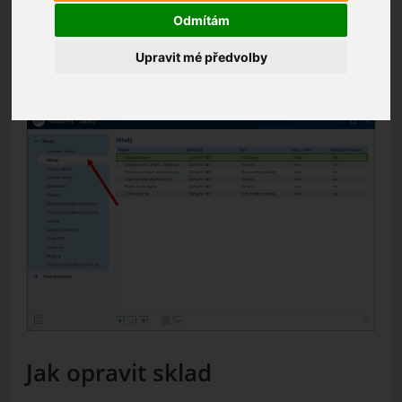
Všechny úpravy existujících skladů se provádí v
Odmítám
podsekci
Sklady
.
Upravit mé předvolby
(KDE? Nástroje – Nastavení – Sklady – Sklady –
Sklady)
Jak opravit sklad