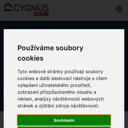
Přeskočit na hlavní obsah
Domů
...
JAK UPRAVOVAT ZOBRAZENÉ SLOUPCE
Používáme soubory
cookies
Tyto webové stránky používají soubory
cookies a další sledovací nástroje s cílem
vylepšení uživatelského prostředí,
JAK UPRAVOVAT ZOBRAZENÉ SLOUPCE
zobrazení přizpůsobeného obsahu a
reklam, analýzy návštěvnosti webových
Změněno dne Út, 18 Říjen, 2022 v 12:59 ODPOLEDNE
stránek a zjištění zdroje návštěvnosti.
Souhlasím