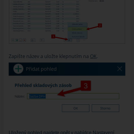
Zapište název a uložte klepnutím na
OK
.
Uložený pohled najdete opět v nabídce
Nastavení