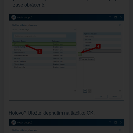
zase obráceně.
Hotovo? Uložte klepnutím na tlačítko
OK
.