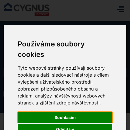
Přeskočit na hlavní obsah
Používáme soubory
Domů
...
Nastavení diet
cookies
Tyto webové stránky používají soubory
cookies a další sledovací nástroje s cílem
vylepšení uživatelského prostředí,
zobrazení přizpůsobeného obsahu a
Nastavení diet
reklam, analýzy návštěvnosti webových
Změněno dne Po, 12 Srpen, 2024 v 7:39 DOPOLEDNE
stránek a zjištění zdroje návštěvnosti.
Souhlasím
Odmítám