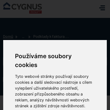
Přeskočit na hlavní obsah
Domů
...
Podklady k fakturaci - EXPORT
Používáme soubory
cookies
Tyto webové stránky používají soubory
Podklady k fakturaci - EXPORT
cookies a další sledovací nástroje s cílem
Změněno dne Čt, 24 Červenec, 2025 v 11:11 DOPOLEDNE
vylepšení uživatelského prostředí,
zobrazení přizpůsobeného obsahu a
reklam, analýzy návštěvnosti webových
stránek a zjištění zdroje návštěvnosti.