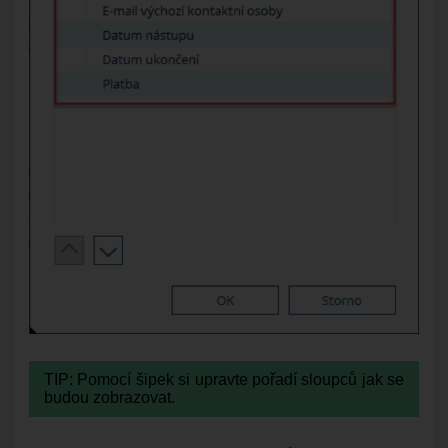
TIP: Pomocí šipek si upravte pořadí sloupců jak se
budou zobrazovat.