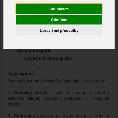
V této nápovědě se dozvíte informace o novém
nástroji, který je dostupný ve
vyúčtování
a umožňuje
Souhlasím
vytvářet exporty pro vaše účetní SW, které na
zařízeních používáte.
Odmítám
OBSAH
Upravit mé předvolby
Typy exportů
Formáty exportů
Vytvoření exportu
Chytrý filtr ve sloupcích
Typy exportů
Nástroj vám umožní vytvořit následující typy exportů:
1. Předpisy úhrad
-
vypočtené předpisy úhrad u
aktivních klientů s platnou smlouvou v aktuálním
období.
2. Dobropisy
(ukončení)
-
vygenerování měsíčního