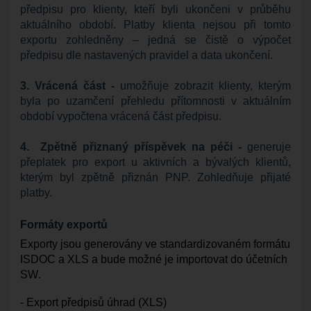
předpisu pro klienty, kteří byli ukončeni v průběhu
aktuálního období. Platby klienta nejsou při tomto
exportu zohledněny – jedná se čistě o výpočet
předpisu dle nastavených pravidel a data ukončení.
3. Vrácená část -
umožňuje zobrazit klienty, kterým
byla po uzamčení přehledu přítomnosti v aktuálním
období vypočtena vrácená část předpisu.
4. Zpětně přiznaný příspěvek na péči -
generuje
přeplatek pro export u aktivních a bývalých klientů,
kterým byl zpětně přiznán PNP. Zohledňuje přijaté
platby.
Formáty exportů
Exporty jsou generovány ve standardizovaném formátu 
ISDOC a XLS a bude možné je importovat do účetních 
SW.
- Export předpisů úhrad (XLS)