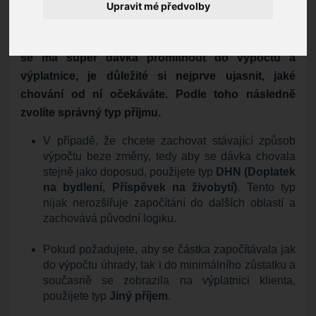
Upravit mé předvolby
Logické shrnutí zpracování super dávky
Pokud potřebujete rozhodnout, jakým způsobem
se má super dávka promítnout do výpočtů a
výplatnice, je důležité si nejprve ujasnit, jaké
chování od ní očekáváte. Podle toho následně
zvolíte správný typ příjmu.
V případě, že chcete zachovat stávající způsob
výpočtu beze změny, tedy aby se dávka chovala
stejně jako doposud, použijete typ
DHN (Doplatek
na bydlení, Příspěvek na živobytí)
. Tento typ
nijak nerozšiřuje započítání do dalších oblastí a
zachovává původní logiku.
Pokud požadujete, aby se částka započítávala jak
do výpočtu úhrady, tak i do minimálního zůstatku a
současně se zobrazila na výplatnici klienta,
použijete typ
Jiný příjem
.