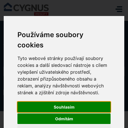
Přeskočit na hlavní obsah
Používáme soubory
Domů
...
Logické shrnutí zpracování super dávky
cookies
Tyto webové stránky používají soubory
cookies a další sledovací nástroje s cílem
vylepšení uživatelského prostředí,
zobrazení přizpůsobeného obsahu a
reklam, analýzy návštěvnosti webových
Logické shrnutí zpracování super dávky
stránek a zjištění zdroje návštěvnosti.
Změněno dne Út, 5 Květen v 10:44 DOPOLEDNE
Souhlasím
Odmítám