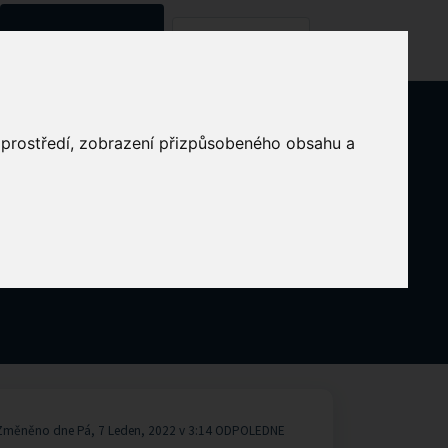
Znalostní databáze
Kontaktujte nás
o prostředí, zobrazení přizpůsobeného obsahu a
Změněno dne Pá, 7 Leden, 2022 v 3:14 ODPOLEDNE