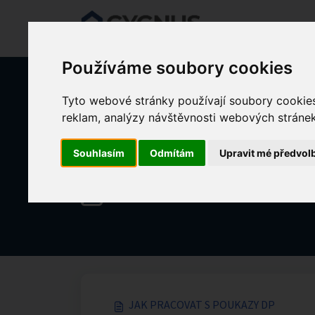
Přeskočit na hlavní obsah
Používáme soubory cookies
Tyto webové stránky používají soubory cookies 
Domů
Znalostní databáze
KLIENTI - Domácí péče
reklam, analýzy návštěvnosti webových stránek 
Souhlasím
Odmítám
Upravit mé předvol
Ordinace lékaře (terénní) (4)
JAK PRACOVAT S POUKAZY DP