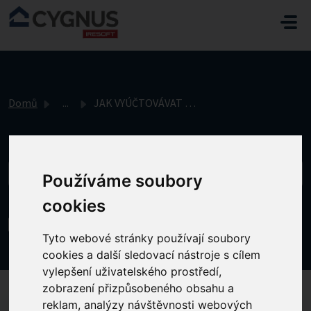
Přeskočit na hlavní obsah
Domů
...
JAK VYÚČTOVÁVAT STRAVNÉ
Používáme soubory
cookies
JAK VYÚČTOVÁVAT STRAVNÉ
Tyto webové stránky používají soubory
Změněno dne Pá, 8 Březen, 2024 v 1:56 ODPOLEDNE
cookies a další sledovací nástroje s cílem
vylepšení uživatelského prostředí,
zobrazení přizpůsobeného obsahu a
reklam, analýzy návštěvnosti webových