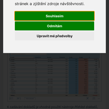
Hodnoty pro/do vyúčtování stravného se v CYGNUS načítají zcela
stránek a zjištění zdroje návštěvnosti.
automatizovaně na základě objednávky stravy. Stav vyúčtování,
tj. zdali jsou všechny objednané obědy uhrazeny, zjistíte v nástroji
Vyúčtování
.
Souhlasím
(KDE? Strava – Vyúčtování)
Odmítám
Důležitým polem je období. Vyberte to, které aktuálně
Upravit mé předvolby
zpracováváte.
K zadávání dokladů je vhodné použití nástroje
Přehled dokladů
,