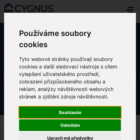
Přeskočit na hlavní obsah
Používáme soubory
cookies
Domů
Znalostní databáze
STRAVA A SKLADY
Strava
Tyto webové stránky používají soubory
cookies a další sledovací nástroje s cílem
vylepšení uživatelského prostředí,
zobrazení přizpůsobeného obsahu a
reklam, analýzy návštěvnosti webových
stránek a zjištění zdroje návštěvnosti.
Strava (14)
Souhlasím
Odmítám
JAK SESTAVIT ÚPLNĚ NOVÝ JÍDELNÍ LÍSTEK
Upravit mé předvolby