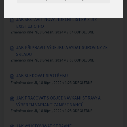
Změněno dne Pá, 8 Březen, 2024 v 1:56 ODPOLEDNE
JAK SESTAVIT NOVÝ JÍDELNÍ LÍSTEK Z JIŽ
EXISTUJÍCÍHO
Změněno dne Pá, 8 Březen, 2024 v 2:04 ODPOLEDNE
JAK PŘIPRAVIT VÝDEJKU A VYDAT SUROVINY ZE
SKLADU
Změněno dne Pá, 8 Březen, 2024 v 2:06 ODPOLEDNE
JAK SLEDOVAT SPOTŘEBU
Změněno dne Út, 18 Říjen, 2022 v 1:23 ODPOLEDNE
JAK PRACOVAT S OBJEDNÁVKAMI STRAVY A
VÝBĚREM VARIANT ZAMĚSTNANCŮ
Změněno dne Út, 18 Říjen, 2022 v 1:25 ODPOLEDNE
JAK VYÚČTOVÁVAT STRAVNÉ