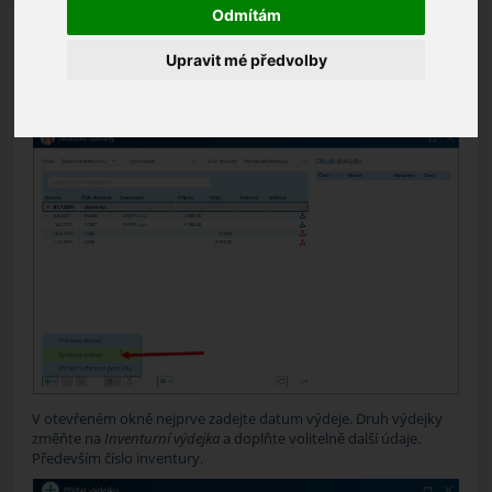
Ve zvoleném skladu klepněte na tlačítko
Přidat
a z nabídky zvolte
Odmítám
Výdejový doklad.
Upravit mé předvolby
(KDE? Sklady – Přehled dokladů)
V otevřeném okně nejprve zadejte datum výdeje. Druh výdejky
změňte na
Inventurní výdejka
a doplňte volitelně další údaje.
Především číslo inventury.