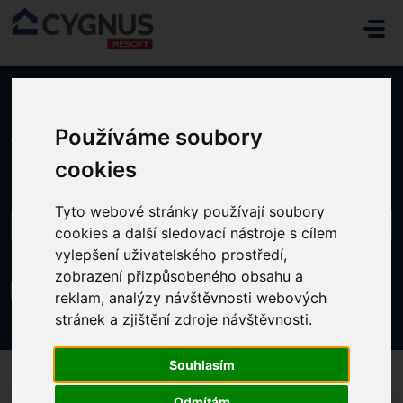
Přeskočit na hlavní obsah
Používáme soubory
Domů
...
Nastavení partnerských řešení
cookies
Tyto webové stránky používají soubory
cookies a další sledovací nástroje s cílem
vylepšení uživatelského prostředí,
zobrazení přizpůsobeného obsahu a
Nastavení partnerských řešení
reklam, analýzy návštěvnosti webových
Změněno dne St, 24 Červen v 3:18 ODPOLEDNE
stránek a zjištění zdroje návštěvnosti.
Souhlasím
Odmítám