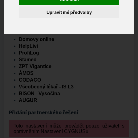
Tato nápověda slouží pro nastavení, pokud používáte
některý z přístrojů nebo řešení od našich partnerů.
Upravit mé předvolby
Aktuální seznam partnerů
ANUME
Domovy online
HelpLivi
ProfiLog
Stamed
ZPT Vigantice
ÁMOS
CODACO
Všeobecný lékař - IS L3
BISON - Vysočina
AUGUR
Přidání partnerského řešení
Toto nastavení může provádět pouze uživatel s
oprávněním Nastavení CYGNUSu