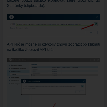
Můžete použit tlačítko Kopírovat, které uloží klíč do
Schránky (clipboardu).
API klíč je možné si kdykoliv znovu zobrazit po kliknutí
na tlačítko Zobrazit API klíč.