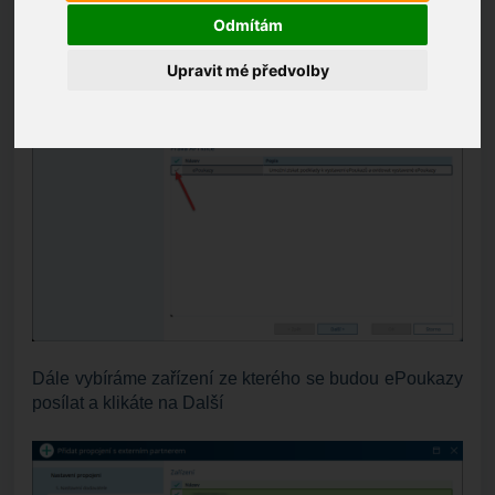
Po vybrání dodavatele zaklikněte ePoukazy a poté
Odmítám
pokračujte tlačítkem Další.
Upravit mé předvolby
Dále vybíráme zařízení ze kterého se budou ePoukazy
posílat a klikáte na Další