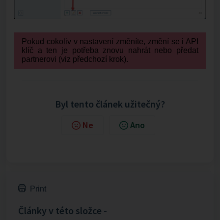
Pokud cokoliv v nastavení změníte, změní se i API
klíč a ten je potřeba znovu nahrát nebo předat
partnerovi (viz předchozí krok).
Byl tento článek užitečný?
Ne
Ano
Print
Články v této složce -