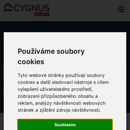
Přeskočit na hlavní obsah
Domů
...
Všeobecný lékař - IS L3
Používáme soubory
cookies
Tyto webové stránky používají soubory
cookies a další sledovací nástroje s cílem
vylepšení uživatelského prostředí,
Všeobecný lékař - IS L3
zobrazení přizpůsobeného obsahu a
Změněno dne St, 15 Duben v 10:34 DOPOLEDNE
reklam, analýzy návštěvnosti webových
stránek a zjištění zdroje návštěvnosti.
Souhlasím