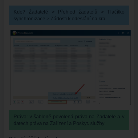
Kde? Žadatelé > Přehled žadatelů > Tlačítko
synchronizace > Žádosti k odeslání na kraj
Práva: v šabloně povolená práva na Žadatele a v
datech práva na Zařízení a Poskyt. služby