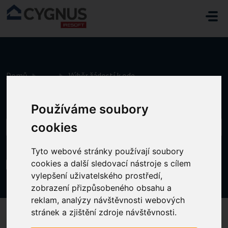
Přeskočit na hlavní obsah
Domů
...
Výběr žádostí k odeslání na kraj
Používáme soubory
cookies
Tyto webové stránky používají soubory
Výběr žádostí k odeslání na kraj
cookies a další sledovací nástroje s cílem
vylepšení uživatelského prostředí,
Změněno dne Út, 12 Květen v 3:46 ODPOLEDNE
zobrazení přizpůsobeného obsahu a
reklam, analýzy návštěvnosti webových
stránek a zjištění zdroje návštěvnosti.