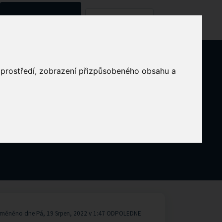
Znalostní databáze
Kontaktujte nás
o prostředí, zobrazení přizpůsobeného obsahu a
měněno dne Pá, 19 Srpen, 2022 v 1:47 ODPOLEDNE