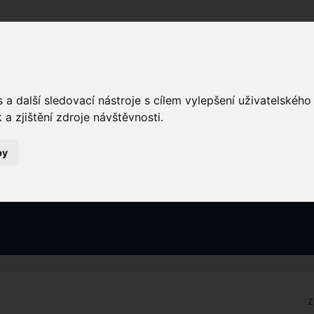
Domů
a další sledovací nástroje s cílem vylepšení uživatelskéh
a zjištění zdroje návštěvnosti.
by
Z