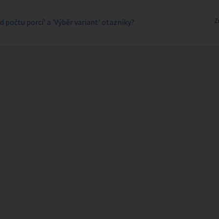
Z
d počtu porcí' a 'Výběr variant' otazníky?