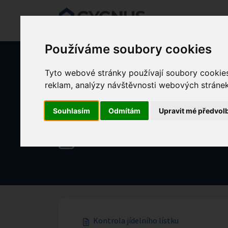
Přeskočit na hlavní obsah
Používáme soubory cookies
Tyto webové stránky používají soubory cookies 
Domů
Znalostní databáze
ČASTO SE PTÁTE
reklam, analýzy návštěvnosti webových stránek 
Souhlasím
Odmítám
Upravit mé předvol
Strava (2)
Kontrola jídelního lístku