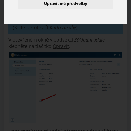
Upravit mé předvolby
Otevřete si
Kartu zásoby,
u které chcete upravovat
základní údaje.
(KDE? Jak otevřít
Kartu zásoby
)
V otevřeném okně v podsekci
Základní údaje
klepněte na tlačítko
Opravit
.