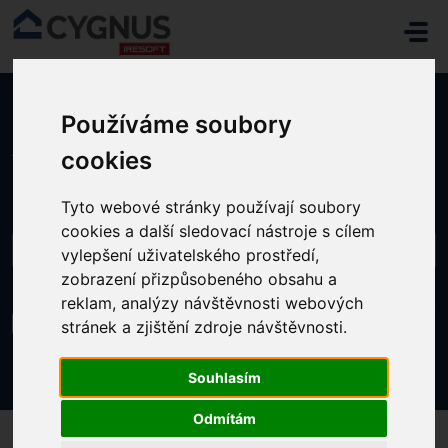
Přeskočit na hlavní obsah
Používáme soubory
Domů
...
JAK UPRAVIT ZÁKLADNÍ ÚDAJE KARTY ZÁSOBY
cookies
Tyto webové stránky používají soubory
cookies a další sledovací nástroje s cílem
vylepšení uživatelského prostředí,
zobrazení přizpůsobeného obsahu a
reklam, analýzy návštěvnosti webových
JAK UPRAVIT ZÁKLADNÍ ÚDAJE KARTY
stránek a zjištění zdroje návštěvnosti.
ZÁSOBY
Změněno dne Út, 18 Říjen, 2022 v 12:54 ODPOLEDNE
Souhlasím
Odmítám