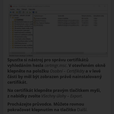
Spusťte si nástroj pro správu certifikátů
vyhledáním hesla
certmgr.msc
.
V otevřeném okně
klepněte na položku
Osobní – Certifikáty
a v levé
části by měl být zobrazen právě nainstalovaný
certifikát.
Na certifikát klepněte pravým tlačítkem myši,
z nabídky zvolte
Všechny úlohy – Export
.
Procházejte průvodce. Můžete rovnou
pokračovat klepnutím na tlačítko
Další.