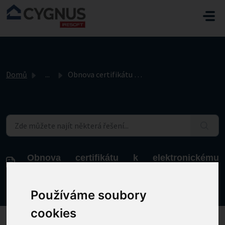
Přeskočit na hlavní obsah
Domů
...
Obnova certifikátu k elektronickému podepisování
Obnova certifikátu k elektronickému
podepisování
Změněno dne Čt, 9 Leden, 2025 v 8:06 DOPOLEDNE
Používáme soubory
cookies