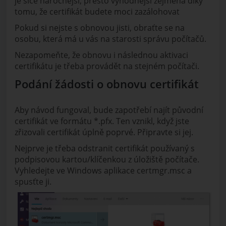
je sice náročnější, přesto výhodnější zejména díky
tomu, že certifikát budete moci zazálohovat
Pokud si nejste s obnovou jisti, obraťte se na
osobu, která má u vás na starosti správu počítačů.
Nezapomeňte, že obnovu i následnou aktivaci
certifikátu je třeba provádět na stejném počítači.
Podání žádosti o obnovu certifikát
Aby návod fungoval, bude zapotřebí najít původní
certifikát ve formátu *.pfx. Ten vznikl, když jste
zřizovali certifikát úplně poprvé. Připravte si jej.
Nejprve je třeba odstranit certifikát používaný s
podpisovou kartou/klíčenkou z úložiště počítače.
Vyhledejte ve Windows aplikace certmgr.msc a
spusťte ji.