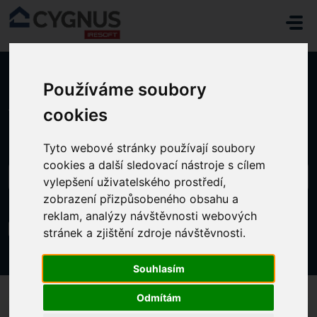
Přeskočit na hlavní obsah
Používáme soubory
Domů
...
JAK NASTAVIT ZÁHLAVÍ ZAŘÍZENÍ
cookies
Tyto webové stránky používají soubory
cookies a další sledovací nástroje s cílem
vylepšení uživatelského prostředí,
zobrazení přizpůsobeného obsahu a
reklam, analýzy návštěvnosti webových
JAK NASTAVIT ZÁHLAVÍ ZAŘÍZENÍ
stránek a zjištění zdroje návštěvnosti.
Změněno dne Po, 4 Listopad, 2024 v 1:15 ODPOLEDNE
Souhlasím
Odmítám