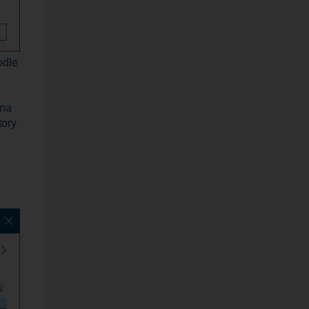
odle
 na
tory