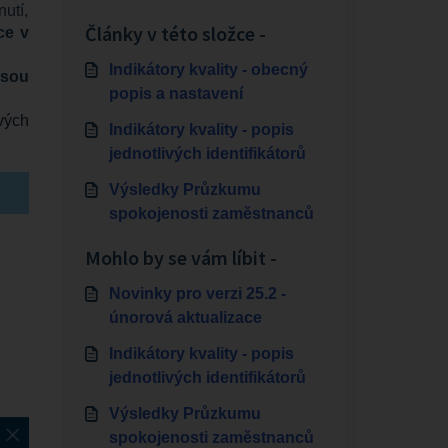
utí,
Články v této složce -
ce v
Indikátory kvality - obecný
jsou
popis a nastavení
ivých
Indikátory kvality - popis
jednotlivých identifikátorů
Výsledky Průzkumu
spokojenosti zaměstnanců
Mohlo by se vám líbit -
Novinky pro verzi 25.2 -
únorová aktualizace
Indikátory kvality - popis
jednotlivých identifikátorů
Výsledky Průzkumu
spokojenosti zaměstnanců