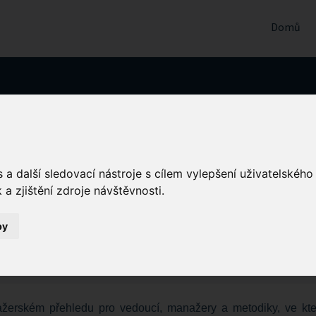
Domů
ndikátory kvality
a další sledovací nástroje s cílem vylepšení uživatelskéh
 a nastavení
a zjištění zdroje návštěvnosti.
DPOLEDNE
by
anažerském přehledu pro vedoucí, manažery a metodiky, ve kt