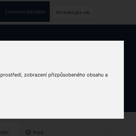
Znalostní databáze
Kontaktujte nás
o prostředí, zobrazení přizpůsobeného obsahu a
erém
Print