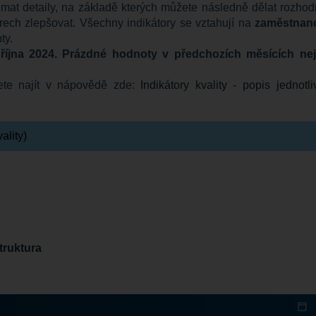
mat detaily, na základě kterých můžete následně dělat rozhodn
rech zlepšovat. Všechny indikátory se vztahují na
zaměstnan
nty.
 října 2024. Prázdné hodnoty v předchozích měsících ne
žete najít v nápovědě zde:
Indikátory kvality - popis jednotl
ality)
truktura