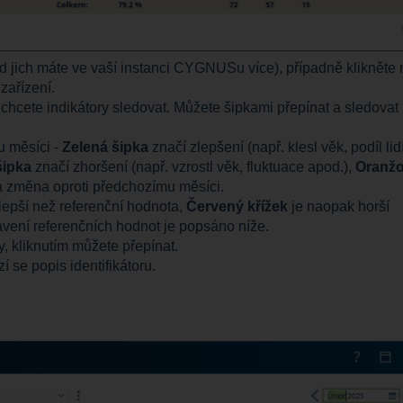
ud jich máte ve vaší instanci CYGNUSu více), případně klikněte 
zařízení.
 chcete indikátory sledovat. Můžete šipkami přepínat a sledovat
u měsíci -
Zelená šipka
značí zlepšení (např. klesl věk, podíl lid
šipka
značí zhoršení (např. vzrostl věk, fluktuace apod.),
Oranž
 změna oproti předchozímu měsíci.
epší než referenční hodnota,
Červený křížek
je naopak horší
avení referenčních hodnot je popsáno níže.
ty, kliknutím můžete přepínat.
 se popis identifikátoru.