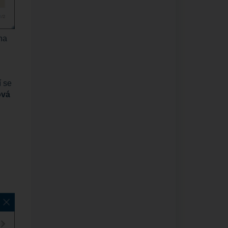
na
í se
ová