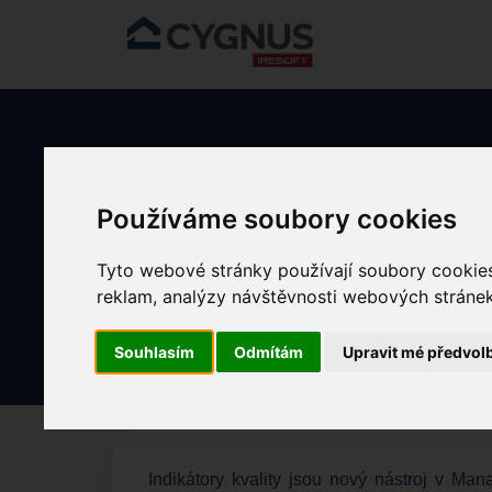
Přeskočit na hlavní obsah
Domů
Znalostní databáze
MANAŽERSKÝ PŘEHLED
I
Používáme soubory cookies
Tyto webové stránky používají soubory cookies 
Indikátory kvality - obecný popis
reklam, analýzy návštěvnosti webových stránek 
Změněno dne St, 26 Únor, 2025 v 3:12 O
Souhlasím
Odmítám
Upravit mé předvol
Indikátory kvality jsou nový nástroj v M