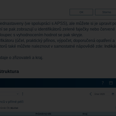
řednastaveny (ve spolupráci s APSS), ale můžete si je upravit p
í se pak zobrazují u identifikátorů zelené faječky nebo červené
sloupec s vyhodnocením hodnot se pak skryje.
fikátoru (účel, praktický přínos, výpočet, doporučená opatření a
fikátorů také můžete naleznout v samostatné nápovědě zde:
Indiká
aje o zřizovateli a kraj.
Struktura