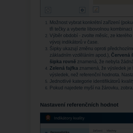
Možnost vybrat konkrétní zařízení (pok
tři tečky a vyberte libovolnou kombinaci 
Výběr období - zvolte měsíc, ze kterého
vývoj indikátorů v čase.
Šipky ukazují změnu oproti předchozím
základním vzděláním apod.),
Červená 
šipka rovně
znamená, že nebyla žádná
Zelená fajfka
znamená, že výsledek je l
výsledek, než referenční hodnota. Nast
Jednotlivé kategorie identifikátorů kvali
Pokud najedete myší na žárovku, zobrazí
Nastavení referenčních hodnot