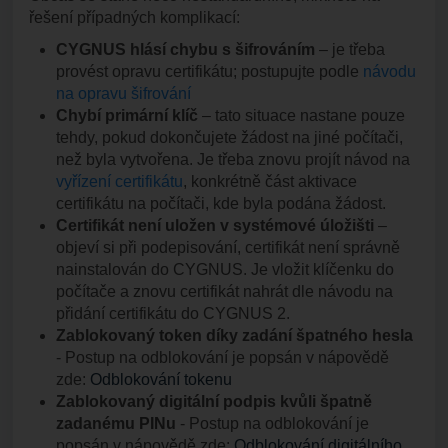
řešení případných komplikací:
CYGNUS hlásí chybu s šifrováním
– je třeba
provést opravu certifikátu; postupujte podle
návodu
na opravu šifrování
Chybí primární klíč
– tato situace nastane pouze
tehdy, pokud dokončujete žádost na jiné počítači,
než byla vytvořena. Je třeba znovu projít návod na
vyřízení certifikátu
, konkrétně část aktivace
certifikátu na počítači, kde byla podána žádost.
Certifikát není uložen v systémové úložišti
–
objeví si při podepisování, certifikát není správně
nainstalován do CYGNUS. Je vložit klíčenku do
počítače a znovu certifikát nahrát dle návodu na
přidání certifikátu do CYGNUS 2.
Zablokovaný token díky zadání špatného hesla
- Postup na odblokování je popsán v nápovědě
zde:
Odblokování tokenu
Zablokovaný digitální podpis kvůli špatně
zadanému PINu
- Postup na odblokování je
popsán v nápovědě zde:
Odblokování digitálního