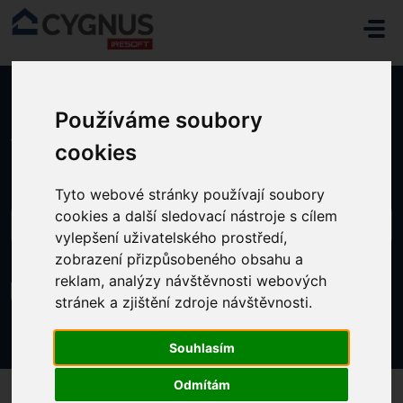
Přeskočit na hlavní obsah
Používáme soubory
Domů
...
Obnova elektronického podpisu (klíčenka/token)
cookies
Tyto webové stránky používají soubory
cookies a další sledovací nástroje s cílem
vylepšení uživatelského prostředí,
zobrazení přizpůsobeného obsahu a
reklam, analýzy návštěvnosti webových
Obnova elektronického podpisu
(klíčenka/token)
stránek a zjištění zdroje návštěvnosti.
Změněno dne Pá, 8 Březen, 2024 v 1:25 ODPOLEDNE
Souhlasím
Odmítám