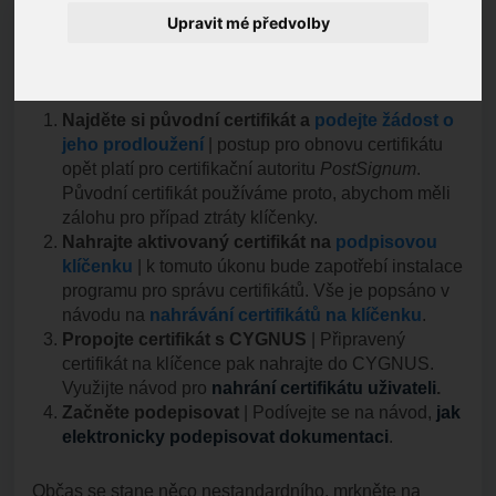
Upravit mé předvolby
V tomto návodu se dozvíte, jaké všechny kroky je třeba
provést pro úspěšnou obnovu elektronického podpisu
pro CYGNUS.
Najděte si původní certifikát a
podejte žádost o
jeho prodloužení
| postup pro obnovu certifikátu
opět platí pro certifikační autoritu
PostSignum
.
Původní certifikát používáme proto, abychom měli
zálohu pro případ ztráty klíčenky.
Nahrajte aktivovaný certifikát na
podpisovou
klíčenku
| k tomuto úkonu bude zapotřebí instalace
programu pro správu certifikátů. Vše je popsáno v
návodu na
nahrávání certifikátů na klíčenku
.
Propojte certifikát s CYGNUS
| Připravený
certifikát na klíčence pak nahrajte do CYGNUS.
Využijte návod pro
nahrání certifikátu uživateli
.
Začněte podepisovat
| Podívejte se na návod,
jak
elektronicky podepisovat dokumentaci
.
Občas se stane něco nestandardního, mrkněte na