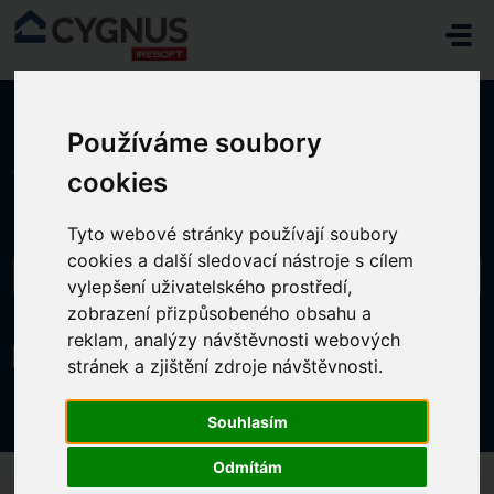
Přeskočit na hlavní obsah
Používáme soubory
Domů
...
Video ze školení Nástupy, ukončení, souběh poskytovaných ...
cookies
Tyto webové stránky používají soubory
cookies a další sledovací nástroje s cílem
vylepšení uživatelského prostředí,
zobrazení přizpůsobeného obsahu a
reklam, analýzy návštěvnosti webových
Video ze školení Nástupy, ukončení, souběh
stránek a zjištění zdroje návštěvnosti.
poskytovaných služeb
Změněno dne Pá, 12 Prosinec, 2025 v 1:54 ODPOLEDNE
Souhlasím
Odmítám