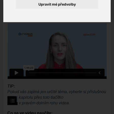
Upravit mé předvolby
Školení pro:
s
ociální pracovnice a další
administrativní pracovnice/pracovníky
Délka školení:
1 hodina a 45 minut
TIP:
Pokud vás zajímá jen určité téma, vyberte si příslušnou
kapitolu přes toto tlačítko
v pravém dolním rohu videa.
Co se ve videu naučíte: