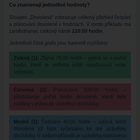
Co znamenají jednotlivé hodnoty?
Sloupec „Dovolená“ zobrazuje celkový přehled čerpání
a plánování dovolené v hodinách. V tomto příkladu má
zaměstnanec celkový nárok
220:00 hodin
.
Jednotlivé části grafu jsou barevně rozlišeny:
Zelená (1):
Zbývá 76:00 hodin – jedná se o počet
hodin, které je potřeba ještě rozplánovat nebo
vyčerpat.
Červená (2):
Plánováno 104:00 hodin –
představuje počet hodin dovolené, které byly
zadány v plánu po uzávěrce docházky.
Modrá (3):
Čerpáno 40:00 hodin – udává, kolik
dovolené již bylo vyčerpáno ke dni uzávěrky
docházky. V našem případě je uzávěrka nastavena