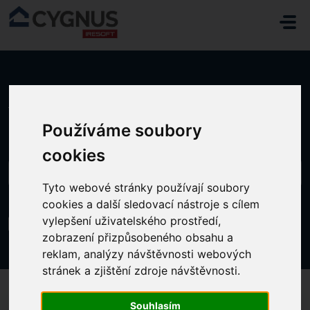
Přeskočit na hlavní obsah
Domů
...
Zobrazení zůstatku dovolené
Používáme soubory
cookies
Tyto webové stránky používají soubory
cookies a další sledovací nástroje s cílem
Zobrazení zůstatku dovolené
vylepšení uživatelského prostředí,
zobrazení přizpůsobeného obsahu a
Změněno dne Čt, 25 Září, 2025 v 9:57 DOPOLEDNE
reklam, analýzy návštěvnosti webových
stránek a zjištění zdroje návštěvnosti.
Souhlasím