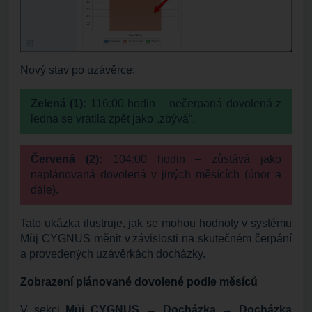
Nový stav po uzávěrce:
Zelená (1):
116:00 hodin – nečerpaná dovolená z
ledna se vrátila zpět jako „zbývá“.
Červená (2):
104:00 hodin – zůstává jako
naplánovaná dovolená v jiných měsících (únor a
dále).
Tato ukázka ilustruje, jak se mohou hodnoty v systému
Můj CYGNUS měnit v závislosti na skutečném čerpání
a provedených uzávěrkách docházky.
Zobrazení plánované dovolené podle měsíců
V sekci
Můj CYGNUS → Docházka → Docházka