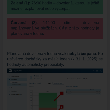
Zelená (1):
76:00 hodin – dovolená, kterou je ještě
možné rozplánovat nebo vyčerpat.
Červená (2):
144:00 hodin – dovolená
naplánovaná ve službách. Část z této hodnoty je
plánována v lednu.
Plánovaná dovolená v lednu však
nebyla čerpána
. Po
uzávěrce docházky za měsíc leden (k 31. 1. 2025) se
hodnoty automaticky přepočítaly.