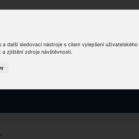
Domů
a další sledovací nástroje s cílem vylepšení uživatelskéh
a zjištění zdroje návštěvnosti.
by
ravy (2)
u