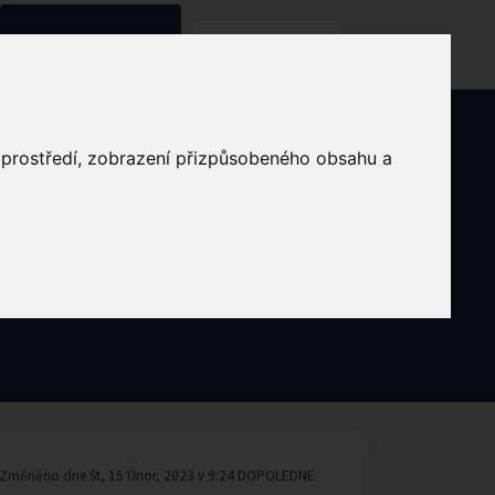
Znalostní databáze
Kontaktujte nás
o prostředí, zobrazení přizpůsobeného obsahu a
Změněno dne St, 15 Únor, 2023 v 9:24 DOPOLEDNE