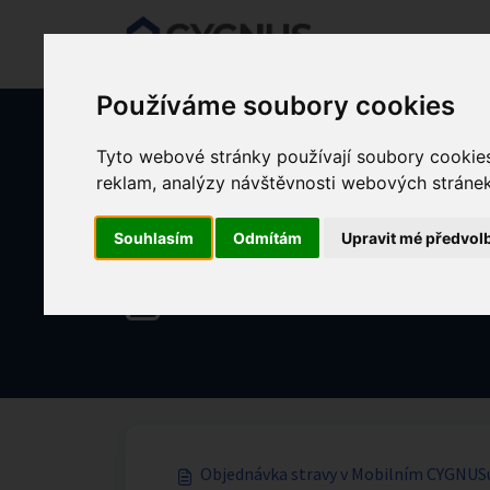
Přeskočit na hlavní obsah
Používáme soubory cookies
Tyto webové stránky používají soubory cookies 
Domů
Znalostní databáze
MOBILNÍ CYGNUS
reklam, analýzy návštěvnosti webových stránek 
Souhlasím
Odmítám
Upravit mé předvol
Mobilní CYGNUS Objednávka St
Objednávka stravy v Mobilním CYGNUS