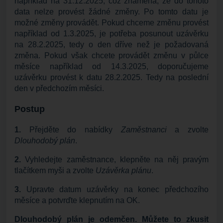
například na 31.12.2025, což znamená, že do tohoto
data nelze provést žádné změny. Po tomto datu je
možné změny provádět. Pokud chceme změnu provést
například od 1.3.2025, je potřeba posunout uzávěrku
na 28.2.2025, tedy o den dříve než je požadovaná
změna. Pokud však chcete provádět změnu v půlce
měsíce například od 14.3.2025, doporučujeme
uzávěrku provést k datu 28.2.2025. Tedy na poslední
den v předchozím měsíci.
Postup
1.
Přejděte do nabídky
Zaměstnanci
a zvolte
Dlouhodobý plán
.
2.
Vyhledejte zaměstnance, klepněte na něj pravým
tlačítkem myši a zvolte
Uzávěrka plánu
.
3.
Upravte datum uzávěrky na konec předchozího
měsíce a potvrďte klepnutím na OK.
Dlouhodobý plán je odemčen. Můžete to zkusit