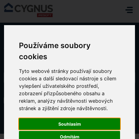
Přeskočit na hlavní obsah
Používáme soubory
Domů
...
Zobrazila se mi hláška: Nelze pokračovat, protože změna z...
cookies
Tyto webové stránky používají soubory
cookies a další sledovací nástroje s cílem
vylepšení uživatelského prostředí,
zobrazení přizpůsobeného obsahu a
Zobrazila se mi hláška: Nelze pokračovat,
reklam, analýzy návštěvnosti webových
protože změna zasahuje do uzavřeného
stránek a zjištění zdroje návštěvnosti.
období dlouhodobého plánu
Změněno dne Út, 17 Červen, 2025 v 2:51 ODPOLEDNE
Souhlasím
Odmítám