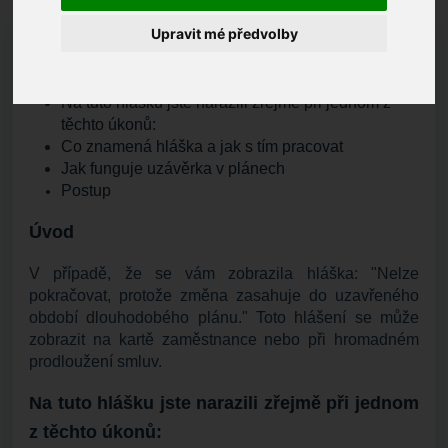
Upravit mé předvolby
OBSAH
Úvod
Na tuto hlášku jste narazili zřejmě při jednom z
těchto úkonů:
Co znamená hláška a jak s tím pracovat
Jak funguje uzávěrka v plánech
Postup
Úvod
V případě, že se vám zobrazila hláška: "Nelze
pokračovat, protože změna zasahuje do uzavřeného
období dlouhodobého plánu." Toto hlášení se může
zobrazit na kartě zaměstnance nebo při hromadném
prodloužení smluv.
Na tuto hlášku jste narazili zřejmě při jednom
z těchto úkonů: