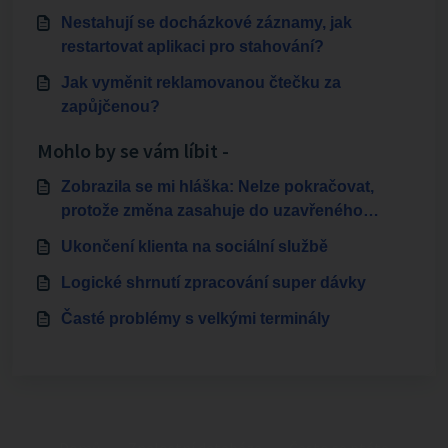
období docházky u zaměstnance
Nestahují se docházkové záznamy, jak
restartovat aplikaci pro stahování?
Jak vyměnit reklamovanou čtečku za
zapůjčenou?
Mohlo by se vám líbit -
Zobrazila se mi hláška: Nelze pokračovat,
protože změna zasahuje do uzavřeného
období docházky u zaměstnance
Ukončení klienta na sociální službě
Logické shrnutí zpracování super dávky
Časté problémy s velkými terminály