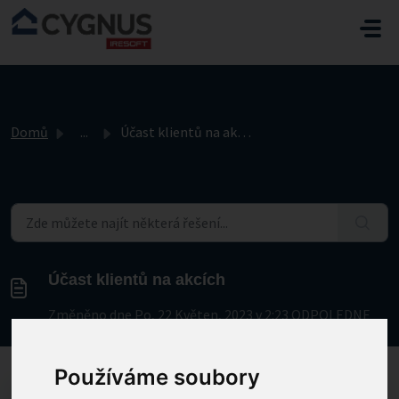
Přeskočit na hlavní obsah
Domů
...
Účast klientů na akcích
Účast klientů na akcích
Změněno dne Po, 22 Květen, 2023 v 2:23 ODPOLEDNE
Používáme soubory