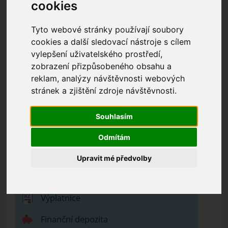
cookies
Jak vytvořit novou akci
Tyto webové stránky používají soubory
Novou akci vytvořte v nástroji
Účast na akci
.
cookies a další sledovací nástroje s cílem
vylepšení uživatelského prostředí,
(KDE? Klienti – Účast na akci)
zobrazení přizpůsobeného obsahu a
reklam, analýzy návštěvnosti webových
stránek a zjištění zdroje návštěvnosti.
Souhlasím
Odmítám
Upravit mé předvolby