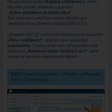
Pro používání funkce
Katalog vzdělávání
je nutné,
aby měl uživatel přiděleno oprávnění:
„Online přihlášení na školící akce“
Toto oprávnění umožňuje online přihlašování
zaměstnanců na školení pořádaná APSS ČR.
Uživatelé, kteří již v minulosti měli povoleno oprávnění
„Okno vzdělávání“
, obdrželi nové oprávnění
automaticky
. Současně jim bylo zpřístupněno také
oprávnění
„Nastavení faktur školících akcí“
, které
souvisí se správou objednaných školení.
KDE?
Nastavení systému – Uživatelé a přístupová
práva – Šablony práv