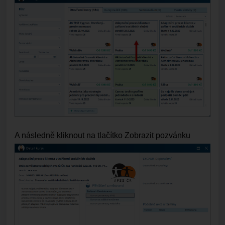
A následně kliknout na tlačítko Zobrazit pozvánku