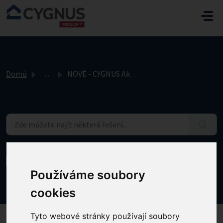
Přeskočit na hlavní obsah
Domů
...
NOVÉ - CYGNUS Akademie – Katalog vzdělávání
NOVÉ - CYGNUS Akademie – Katalog
vzdělávání
Používáme soubory
Změněno dne Pá, 31 Říjen, 2025 v 12:12 ODPOLEDNE
cookies
Tyto webové stránky používají soubory