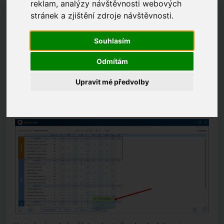
reklam, analýzy návštěvnosti webových
K vydání surovin ze skladu dle sestaveného jídelního lístku
stránek a zjištění zdroje návštěvnosti.
vytvořte výdejku.
Souhlasím
Jak založit výdejku
Odmítám
Přímo v jídelním lístku pomocí tlačítka
Výdejky
a položky
Přidat
Upravit mé předvolby
výdejku
.
(KDE? Strava – Přehled jídelních lístků – Jídelní lístek)