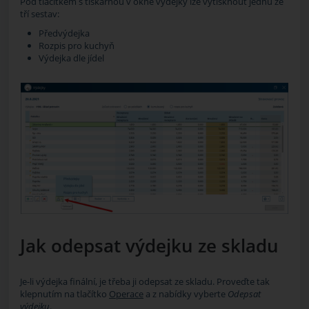
Pod tlačítkem s tiskárnou v okně výdejky lze vytisknout jednu ze
tří sestav:
Předvýdejka
Rozpis pro kuchyň
Výdejka dle jídel
Jak odepsat výdejku ze skladu
Je-li výdejka finální, je třeba ji odepsat ze skladu. Proveďte tak
klepnutím na tlačítko
Operace
a z nabídky vyberte
Odepsat
výdejku
.