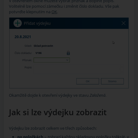
V otevřeném okně můžete vybrat příznak a doplnit popis.
Volitelně lze pomocí zámečku i změnit číslo dokladu. Vše pak
potvrďte klepnutím na
OK
.
Okamžitě dojde k otevření výdejky ve stavu
Založená
.
Jak si lze výdejku zobrazit
Výdejku lze zobrazit celkem ve třech způsobech:
po položkách
– zobrazí každou skladovou položku tolikrát, v