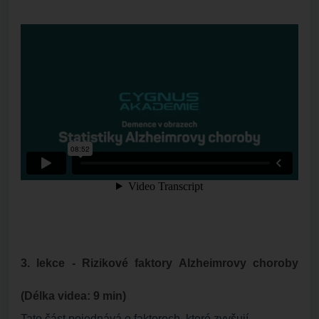
3. lekce - Rizikové faktory Alzheimrovy choroby
(Délka videa: 9 min)
Tato část pojednává o faktorech, které zvyšují