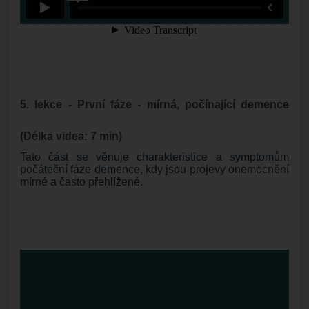
5. lekce - První fáze - mírná, počínající demence
(Délka videa: 7 min)
Tato část se věnuje charakteristice a symptomům
počáteční fáze demence, kdy jsou projevy onemocnění
mírné a často přehlížené.