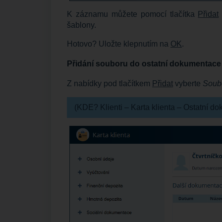
K záznamu můžete pomocí tlačítka
Přidat
šablony.
Hotovo? Uložte klepnutím na
OK
.
Přidání souboru do ostatní dokumentace
Z nabídky pod tlačítkem
Přidat
vyberte
Soubo
(KDE? Klienti – Karta klienta – Ostatní 