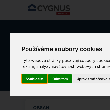
Přeskočit na hlavní obsah
Domů
Znalostní databáze
KLIENTI - Pobytová péče
S
Používáme soubory cookies
Tyto webové stránky používají soubory cookies 
Ostatní dokumentace
reklam, analýzy návštěvnosti webových stránek 
Změněno dne St, 26 Březen, 2025 v 7:43
Souhlasím
Odmítám
Upravit mé předvol
OBSAH