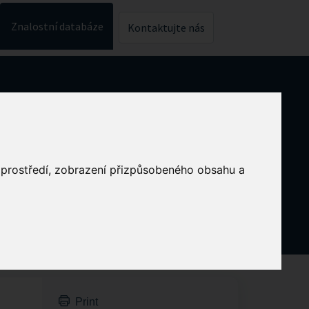
Znalostní databáze
Kontaktujte nás
o prostředí, zobrazení přizpůsobeného obsahu a
Print