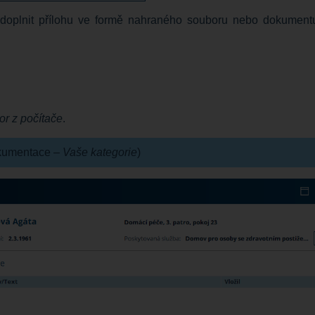
doplnit přílohu ve formě nahraného souboru nebo dokument
r z počítače
.
dokumentace –
Vaše kategorie
)