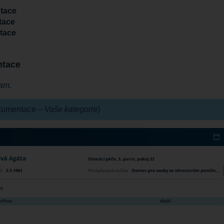
tace
tace
tace
ntace
am
.
dokumentace –
Vaše kategorie
)