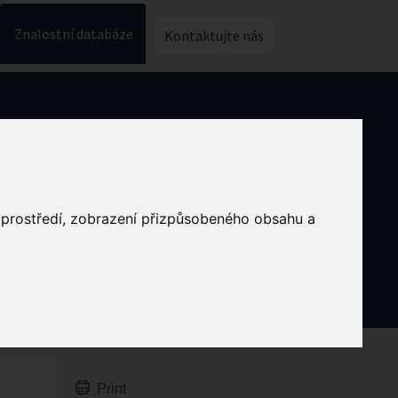
Znalostní databáze
Kontaktujte nás
o prostředí, zobrazení přizpůsobeného obsahu a
Print