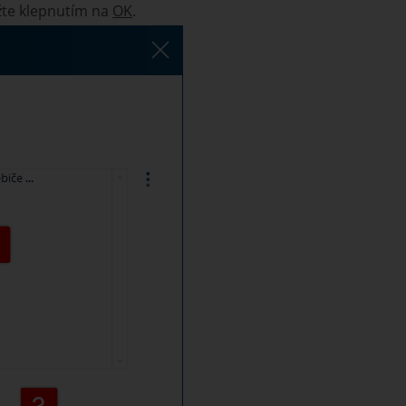
žte klepnutím na
OK
.