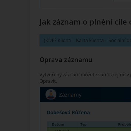
Jak záznam o plnění cíle 
(KDE? Klienti – Karta klienta – Sociální
Oprava záznamu
Vytvořený záznam můžete samozřejmě v pří
Opravit
.