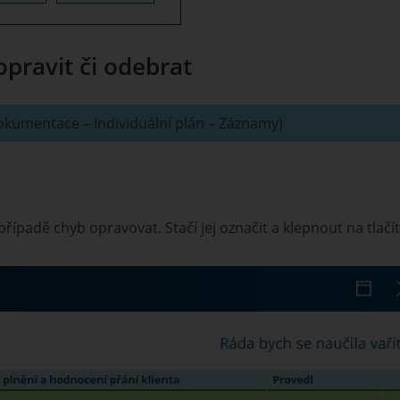
opravit či odebrat
 dokumentace – Individuální plán – Záznamy)
padě chyb opravovat. Stačí jej označit a klepnout na tlačí