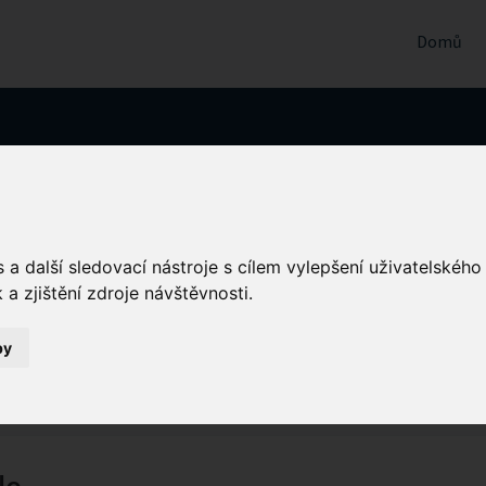
Domů
ociální dokumentace
a další sledovací nástroje s cílem vylepšení uživatelskéh
a zjištění zdroje návštěvnosti.
2 ODPOLEDNE
by