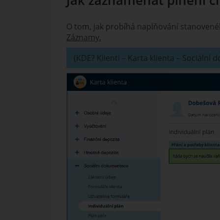
Jak zaznamenat plnění cí
O tom, jak probíhá naplňování stanovenéh
Záznamy.
(KDE? Klienti – Karta klienta – Sociální