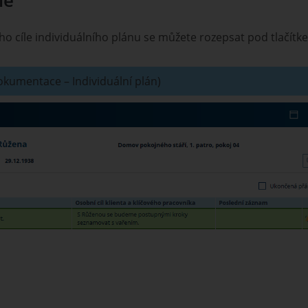
le
o cíle individuálního plánu se můžete rozepsat pod tlačítk
 dokumentace – Individuální plán)