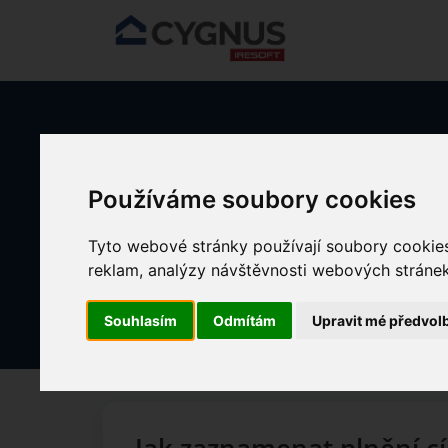
Přeskočit na hlavní obsah
Domů
Znalostní databáze
KLIENTI - Pobytová péče
S
Používáme soubory cookies
Tyto webové stránky používají soubory cookies 
Realizace individuálního plánu
reklam, analýzy návštěvnosti webových stránek 
Změněno dne Po, 22 Květen, 2023 v 2:2
Souhlasím
Odmítám
Upravit mé předvol