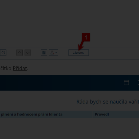
ačítko
Přidat
.