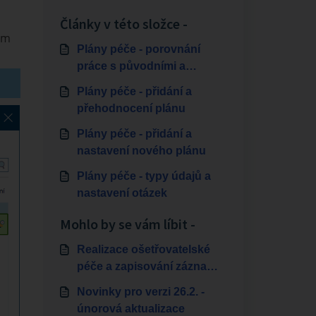
Články v této složce -
em
Plány péče - porovnání
práce s původními a
upravenými plány
Plány péče - přidání a
přehodnocení plánu
Plány péče - přidání a
nastavení nového plánu
Plány péče - typy údajů a
nastavení otázek
Mohlo by se vám líbit -
Realizace ošetřovatelské
péče a zapisování záznamů
v pobytové službě
Novinky pro verzi 26.2. -
únorová aktualizace