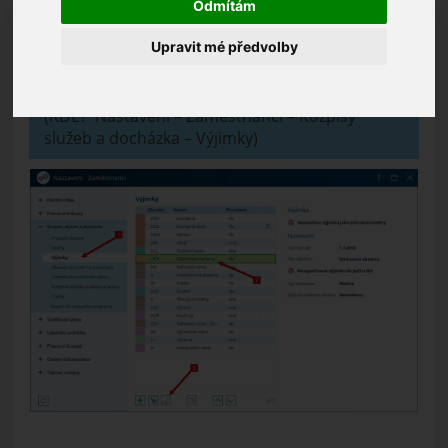
Odmítám
Pokud potřebujete
výjimku přejmenovat či
Upravit mé předvolby
změnit zkratku a barvu
, proveďte její označení a
klepněte na tlačítko
Opravit
.
(KDE? Nastavení – Zaměstnanci – Rozpisy
služeb a docházka – Výjimky)