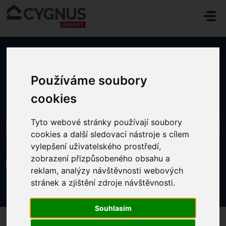
Přeskočit na hlavní obsah
Domů
...
JAK DĚLAT ÚPRAVY VÝJÍMEK NEBO JE UKONČIT
Používáme soubory
cookies
Tyto webové stránky používají soubory
cookies a další sledovací nástroje s cílem
vylepšení uživatelského prostředí,
zobrazení přizpůsobeného obsahu a
JAK DĚLAT ÚPRAVY VÝJÍMEK NEBO JE
UKONČIT
reklam, analýzy návštěvnosti webových
stránek a zjištění zdroje návštěvnosti.
Změněno dne St, 19 Říjen, 2022 v 2:26 ODPOLEDNE
Souhlasím