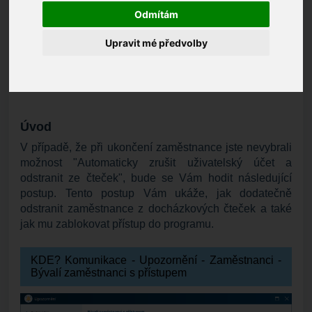
OBSAH
Odmítám
Úvod
Upravit mé předvolby
Identifikační údaje
Odstranění uživatelského účtu
Doporučení
Úvod
V případě, že při ukončení zaměstnance jste nevybrali
možnost "Automaticky zrušit uživatelský účet a
odstranit ze čteček", bude se Vám hodit následující
postup. Tento postup Vám ukáže, jak dodatečně
odstranit zaměstnance z docházkových čteček a také
jak mu zablokovat přístup do programu.
KDE? Komunikace - Upozornění - Zaměstnanci -
Bývalí zaměstnanci s přístupem