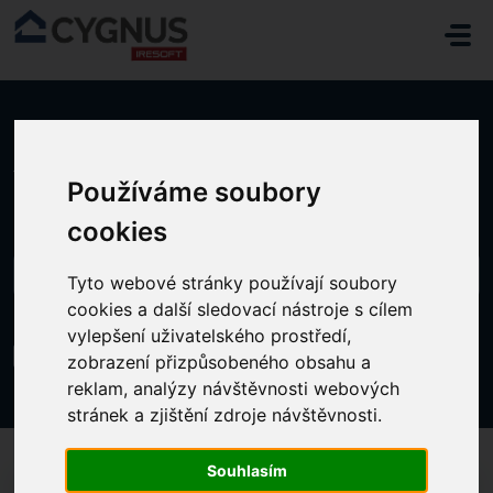
Přeskočit na hlavní obsah
Domů
...
Bývalí zaměstnanci s přístupem
Používáme soubory
cookies
Tyto webové stránky používají soubory
cookies a další sledovací nástroje s cílem
vylepšení uživatelského prostředí,
Bývalí zaměstnanci s přístupem
zobrazení přizpůsobeného obsahu a
Změněno dne Pá, 27 Září, 2024 v 12:13 ODPOLEDNE
reklam, analýzy návštěvnosti webových
stránek a zjištění zdroje návštěvnosti.
Souhlasím